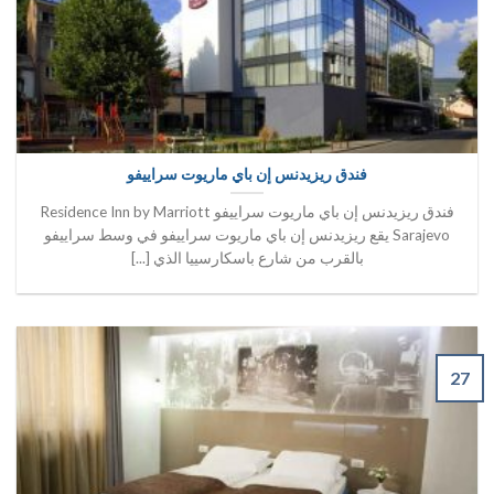
فندق ريزيدنس إن باي ماريوت سراييفو
فندق ريزيدنس إن باي ماريوت سراييفو Residence Inn by Marriott
Sarajevo يقع ريزيدنس إن باي ماريوت سراييفو في وسط سراييفو
بالقرب من شارع باسكارسييا الذي [...]
27