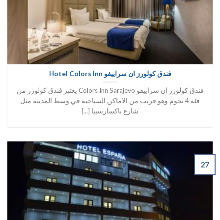
فندق كولورز ان سراييفو Hotel Colors Inn
فندق كولورز ان سراييفو Colors Inn Sarajevo يعتبر فندق كولورز من
فئة 4 نجوم وهو قريب من الاماكن السياحية في وسط المدينة مثل
شارع باكسارسييا [...]
27