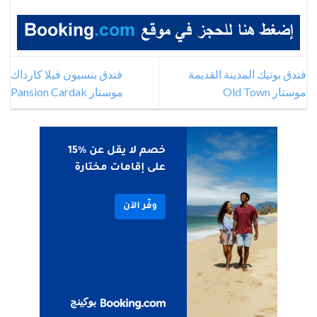
فندق بوتيك المدينة القديمة
فندق بنسيون فيلا كارداك
موستار Old Town
موستار Pansion Cardak