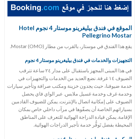
الموقع في فندق
بيليغرينو موستار 4 نجوم Hotel
Pellegrino Mostar
يقع هذا الفندق في موستار، بالقرب من مطار Mostar (OMO).
التجهيزات والخدمات في فندق
بيليغرينو موستار 4 نجوم
في هذا المبنى المجهز باستقبال على مدار ٢٤ ساعة تترقب
الضيوف ١٤ غرفة. نضع العديد من الخدمات والتجهيزات في
خدمة ضيوفنا، حيث يجدون خزينة ومكتب صرافة وتأجير سيارات
وخدمة غرف وخدمة غسيل ملابس. عبر الواي فاي يحصل
الضيوف على إمكانية اتصال بالإنترنت. يمكن للضيوف القادمين
بسياراتهم الخاصة أن يصفّوها في مرآب داخلي خاص بمكان
الإقامة. يمكن قيادة الدراجة الهوائية للتعرف على المناطق
المحيطة بفضل تَوفُّر خدمة تأجير الدراجات الهوائية.
السكن في فندق
بيليغرينو موستار 4 نجوم