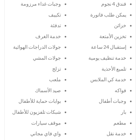
فندق 4 نجوم
وجبات غداء مرزومة
يمكن طلب فاتورة
تكييف
خزائن
تدفئة
تخزين الأمتعة
خدمة الغرف
إستقبال 24 ساعة
جولات الدراجات الهوائية
خدمة تنظيف يومية
جولات المشي
تلميع الأحذية
تزلج
خدمة كي الملابس
ملعب
فواكه
صيد الأسماك
وجبات أطفال
بوابات حماية للأطفال
بار
شبكات تلفزيون للأطفال
مطعم
موقف سيارات
خدمة نقل
واي فاي مجاني