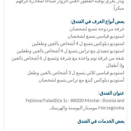
وبار. يغري بوفيه الفطور الغني الزوار صباحاً لمغادرة غرفهم
مبكراً.
بعض أنواع الغرف في الفندق:
غرفة مزدوجة تتسع لشخصان
استوديو قياسي يتسع لشخصان
استوديو دبلوكس يتسع ل 4 أشخاص بالغين وطفلين
استوديو تنفيذي مع تراس يتسع ل 4 أشخاص بالغين وطفلين
شقة من غرفة نوم واحدة مع شرفة وتتسع ل 6 أشخاص بالغين
و3 أطفال
استوديو قياسي ثلاثي يتسع ل 3 أشخاص بالغين وطفل
أستوديو ديلوكس كينغ مع تراس يتسع لشخصان
عنوان الفندق:
Fejićeva/Faladžića 1c- 88000 Mostar- Bosnia and
Herzegovina موستار البوسنة والهرسك.
بعض الخدمات في الفندق