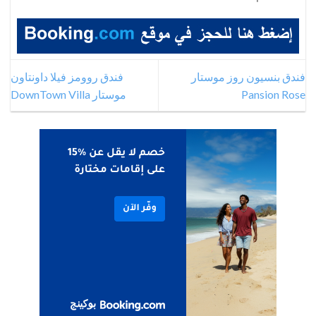
فندق بنسيون روز موستار
فندق روومز فيلا داونتاون
Pansion Rose
موستار DownTown Villa