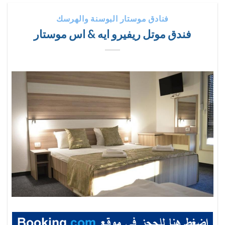
فنادق موستار البوسنة والهرسك
فندق موتل ريفيرو ايه & اس موستار